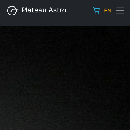
Aller
Plateau Astro
EN
au
Main
contenu
navigation
principal