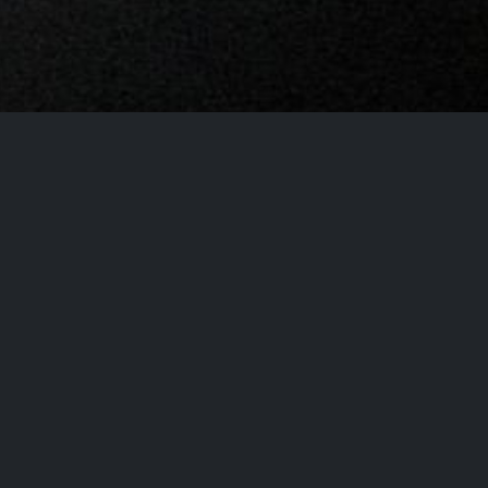
Salut!
Vous avez des questions sur l'un des événements
ou des ateliers?
Intéressé à me réserver pour présenter à votre
groupe?
Utilisez le formulaire de contact ci-dessous et je
vous contacterai bientôt!