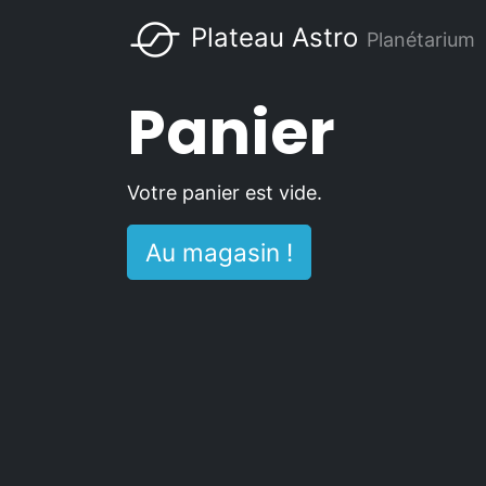
Aller
Plateau Astro
Planétarium
au
Main
contenu
Panier
principal
navigation
Votre panier est vide.
Au magasin !
Footer